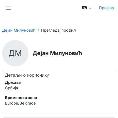
Иди на главни садржај
Пријава
Бочни панел
Дејан Милуновић
Прегледај профил
ДМ
Дејан Милуновић
Профил корисника
Главни блокови
Детаљи о кориснику
Држава
Србија
Временска зона
Europe/Belgrade